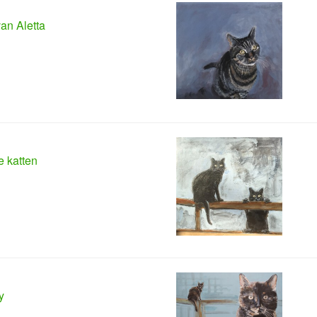
van Aletta
 katten
y