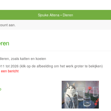
Sjouke Altena
Dieren
count aan
.
eren
dieren, zoals katten en koeien
2011 tot 2026
(klik op de afbeelding om het werk groter te bekijken)
 een bericht
p