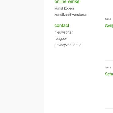
online winkel
kunst kopen
kunstkaart versturen
2018
contact
Geit
nieuwsbrief
reageer
privacyverklaring
2018
Scha