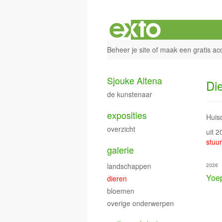
Beheer je site
of
maak een gratis ac
Sjouke Altena
Di
de kunstenaar
exposities
Huis
overzicht
uit 
stuur
galerie
landschappen
2026
Yoe
dieren
bloemen
overige onderwerpen